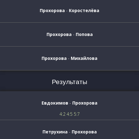
Прохорова
-
Коростелёва
Прохорова
-
Попова
Прохорова
-
Михайлова
Результаты
Евдокимов
-
Прохорова
4:2 4:5 5:7
Петрухина
-
Прохорова