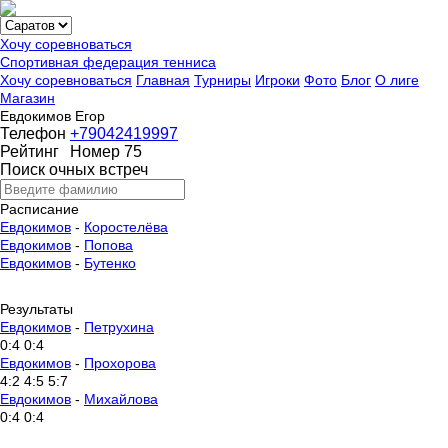
Хочу соревноваться
Спортивная федерация тенниса
Хочу соревноваться
Главная
Турниры
Игроки
Фото
Блог
О лиге
Магазин
Евдокимов Егор
Телефон
+79042419997
Рейтинг
Номер 75
Поиск очных встреч
Расписание
Евдокимов
-
Коростелёва
Евдокимов
-
Попова
Евдокимов
-
Бутенко
Результаты
Евдокимов
-
Петрухина
0:4 0:4
Евдокимов
-
Прохорова
4:2 4:5 5:7
Евдокимов
-
Михайлова
0:4 0:4