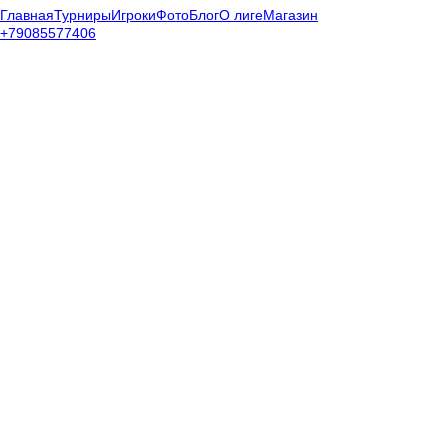
Главная
Турниры
Игроки
Фото
Блог
О лиге
Магазин
+79085577406