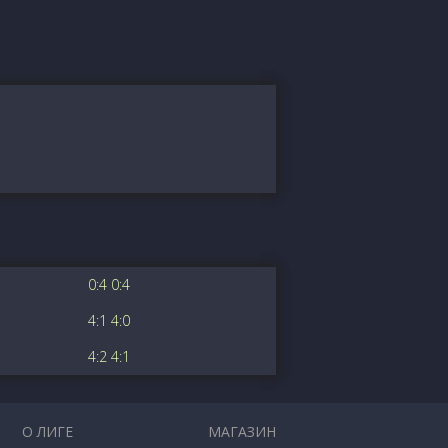
0:4 0:4
4:1 4:0
4:2 4:1
О ЛИГЕ
МАГАЗИН