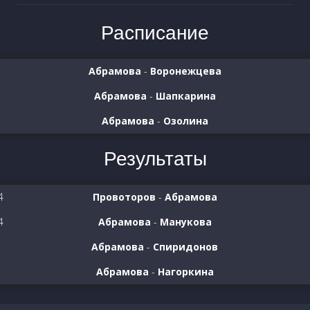
Расписание
Абрамова
-
Воронежцева
Абрамова
-
Шапкарина
Абрамова
-
Озолина
Результаты
4
Провоторов
-
Абрамова
4
Абрамова
-
Манукова
Абрамова
-
Спиридонов
Абрамова
-
Нагоркина