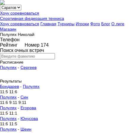
Хочу соревноваться
Спортивная федерация тенниса
Хочу соревноваться
Главная
Турниры
Игроки
Фото
Блог
О лиге
Магазин
Полулях Николай
Телефон
Рейтинг
Номер 174
Поиск очных встреч
Расписание
Полулях
-
Сергеев
Результаты
Бондарев
-
Полулях
11:5 11:6
Полулях
-
Син
11:6 9:11 9:11
Полулях
-
Егорова
11:5 11:1
Полулях
-
Юнусова
11:6 11:5
Полулях
-
Шеин