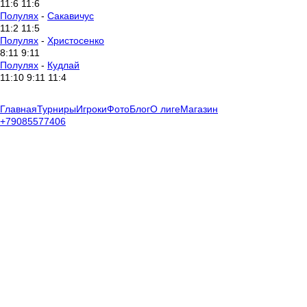
11:6 11:6
Полулях
-
Сакавичус
11:2 11:5
Полулях
-
Христосенко
8:11 9:11
Полулях
-
Кудлай
11:10 9:11 11:4
Главная
Турниры
Игроки
Фото
Блог
О лиге
Магазин
+79085577406