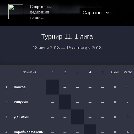
Спортивная
федерация
тенниса
Турнир 11. 1 лига
18 июня 2018
—
16 сентября 2018
Фамилия
1
2
3
4
5
Очки
Место
1
Волков
—
—
—
—
0
1
2
Ряпухин
—
—
—
—
0
2
3
Данилин
—
—
—
—
0
3
4
ВоробьевМаксим
—
—
—
—
0
4