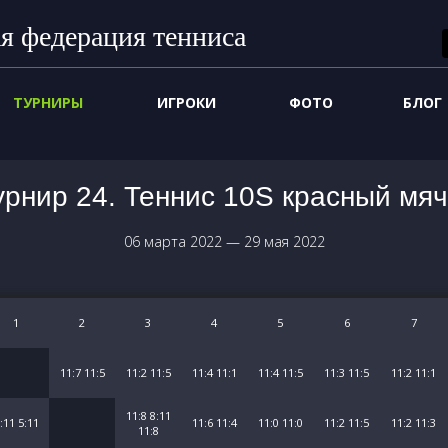
я федерация тенниса
ТУРНИРЫ
ИГРОКИ
ФОТО
БЛОГ
урнир 24. Теннис 10S красный мяч
06 марта 2022
—
29 мая 2022
1
2
3
4
5
6
7
11:7 11:5
11:2 11:5
11:4 11:1
11:4 11:5
11:3 11:5
11:2 11:1
11:8 8:11
:11 5:11
11:6 11:4
11:0 11:0
11:2 11:5
11:2 11:3
11:8