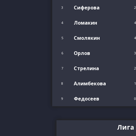
Сиферова
3
2
Ломакин
4
4
Смолякин
5
4
Орлов
6
3
Стрелина
7
2
Алимбекова
8
1
Федосеев
9
0
Лига 